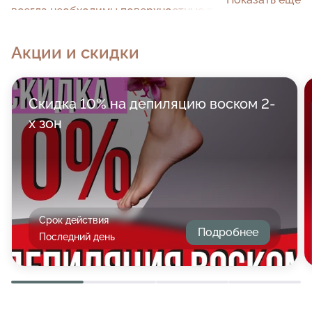
всегда необходимы поверхностные пилинги, чтобы
снять лишние клетки эпидермиса, скрабирование,
Акции и скидки
глубокое увлажнение и питание.
Скидка 10% на депиляцию воском 2-
х зон
Срок действия
Подробнее
Последний день